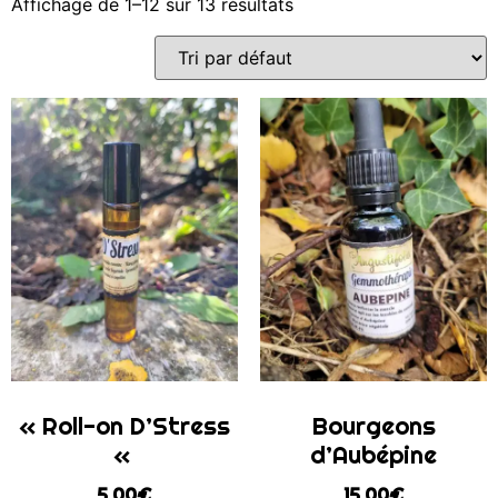
Affichage de 1–12 sur 13 résultats
« Roll-on D’Stress
Bourgeons
«
d’Aubépine
5,00
€
15,00
€