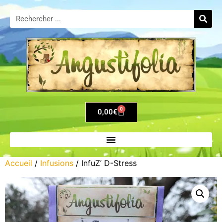
0
0,00
€
Accueil
/
Infusions
/ InfuZ’ D-Stress