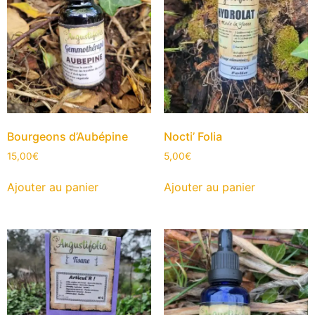
Bourgeons d’Aubépine
Nocti’ Folia
15,00
€
5,00
€
Ajouter au panier
Ajouter au panier