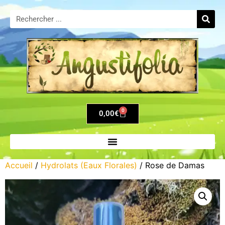
0
0,00
€
Accueil
/
Hydrolats (Eaux Florales)
/ Rose de Damas