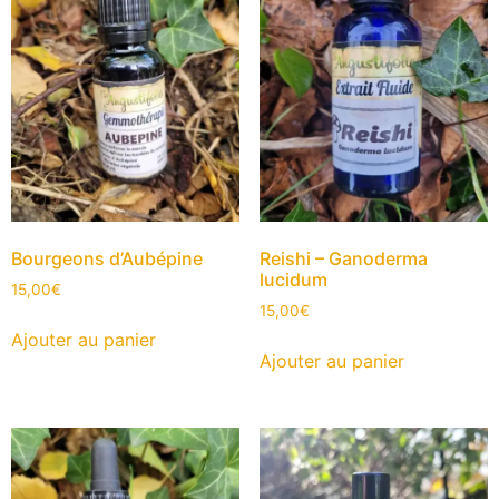
Bourgeons d’Aubépine
Reishi – Ganoderma
lucidum
15,00
€
15,00
€
Ajouter au panier
Ajouter au panier