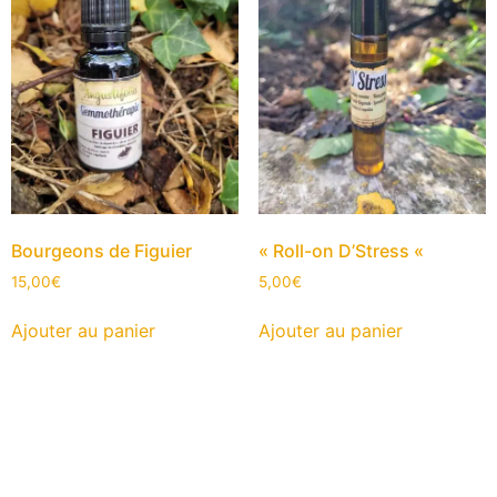
Bourgeons de Figuier
« Roll-on D’Stress «
15,00
€
5,00
€
Ajouter au panier
Ajouter au panier