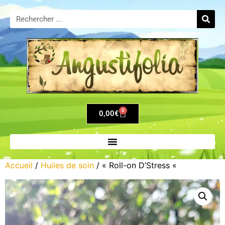
0
0,00
€
Accueil
/
Huiles de soin
/ « Roll-on D’Stress «