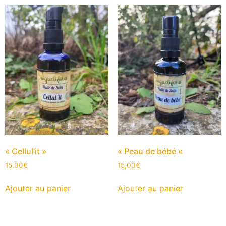
« Cellul’it »
« Peau de bébé «
15,00
€
15,00
€
Ajouter au panier
Ajouter au panier