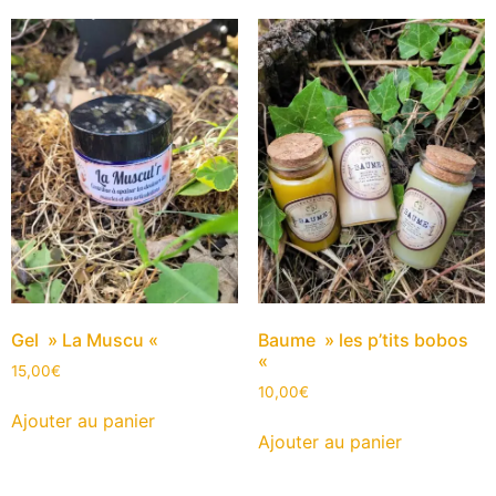
Gel » La Muscu «
Baume » les p’tits bobos
«
15,00
€
10,00
€
Ajouter au panier
Ajouter au panier