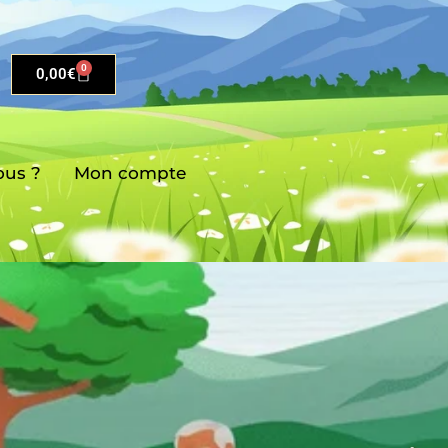
0
0,00
€
us ?
Mon compte