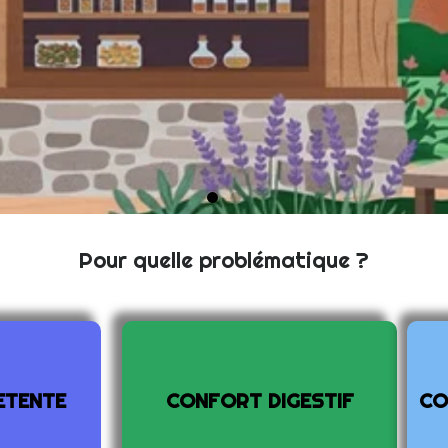
Pour quelle problématique ?
iers
r vos connaissances dans le
es médicinales
ETENTE
CONFORT DIGESTIF
CO