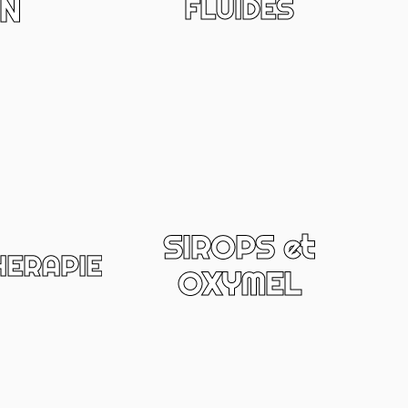
IN
FLUIDES
SIROPS et
ERAPIE
OXYMEL