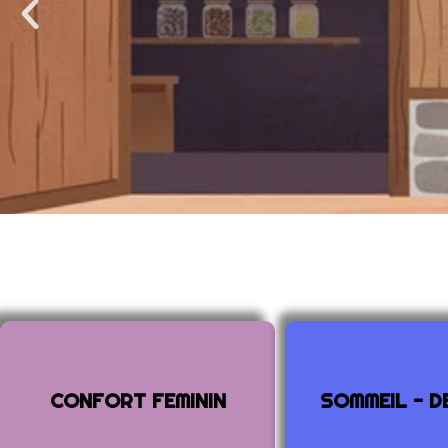
Atel
Venez découvrir où approfondi
monde des plant
CONFORT FEMININ
SOMMEIL - D