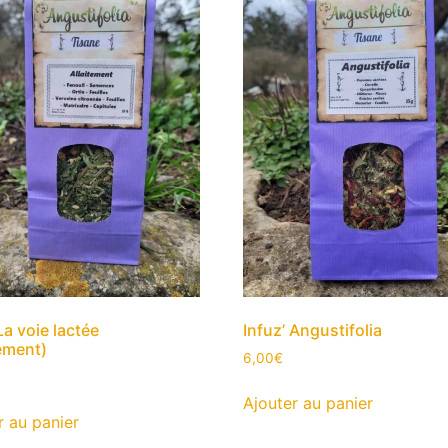
La voie lactée
Infuz’ Angustifolia
tement)
6,00
€
Ajouter au panier
r au panier