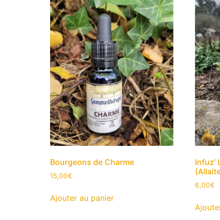
Bourgeons de Charme
Infuz’ 
(Allai
15,00
€
6,00
€
Ajouter au panier
Ajoute