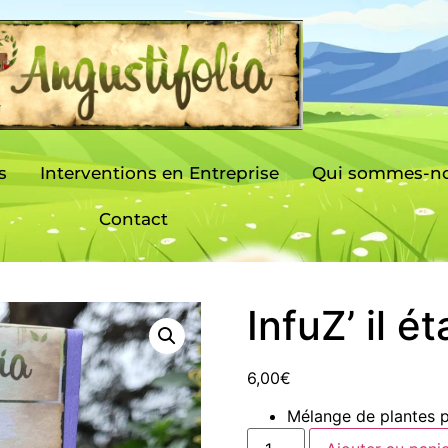
s
Interventions en Entreprise
Qui sommes-no
Contact
InfuZ’ il ét
6,00
€
Mélange de plantes p