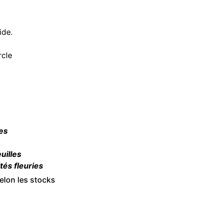
ide.
rcle
les
euilles
és fleuries
elon les stocks