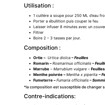
Utilisation :
1 cuillère a soupe pour 250 ML d’eau fro
Porter a ébullition puis couper le feu
Laisser infuser 8 minutes avec un couve
Filtrer
Boire 2 – 3 tasses par jour.
Composition :
Ortie –
Urtica dioïca
– Feuilles
Romarin –
Rosmarinus officinalis
– Feuil
Marrube
–
Marrubium vulgare
–
Feuilles
Menthe poivrée –
Mentha x piperita
– F
Fumeterre –
Fumaria officinalis
– Sommit
*la composition est susceptible de changer s
Contre-indications: