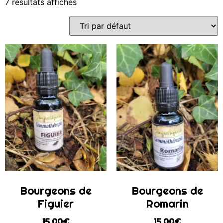
7 résultats affichés
Bourgeons de
Bourgeons de
Figuier
Romarin
15,00
€
15,00
€