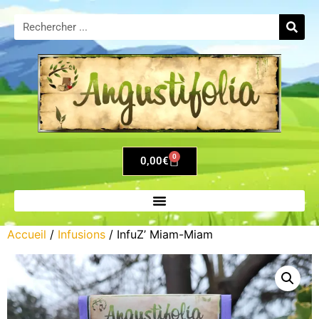
0
0,00
€
Accueil
/
Infusions
/ InfuZ’ Miam-Miam