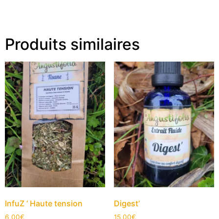
Produits similaires
InfuZ ‘ Haute tension
Digest’
6,00
€
15,00
€