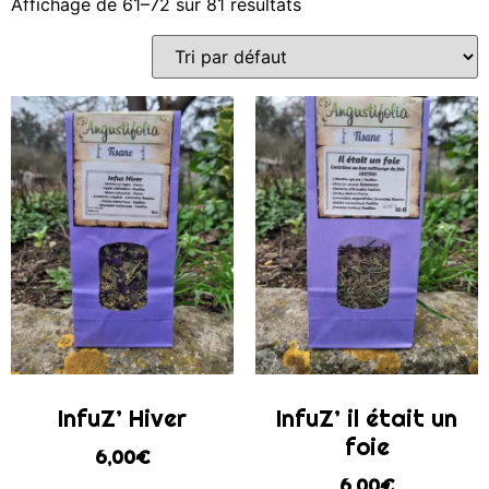
Affichage de 61–72 sur 81 résultats
InfuZ’ Hiver
InfuZ’ il était un
foie
6,00
€
6,00
€