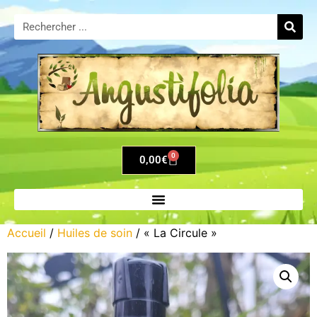
0
0,00
€
Accueil
/
Huiles de soin
/ « La Circule »