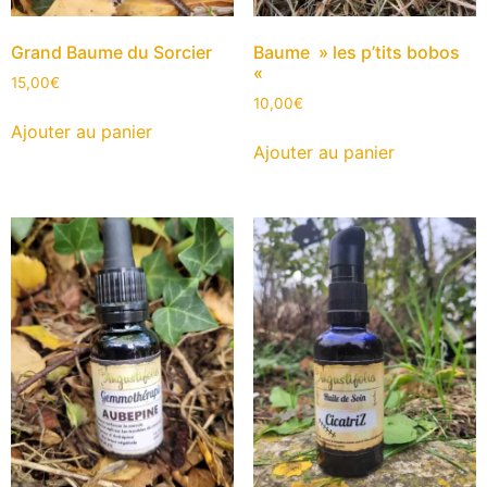
Grand Baume du Sorcier
Baume » les p’tits bobos
«
15,00
€
10,00
€
Ajouter au panier
Ajouter au panier